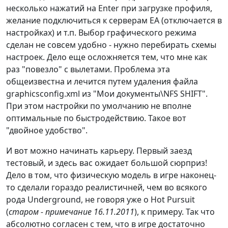
несколько нажатий на Enter при загрузке профиля,
желание подключиться к серверам EA (отключается в
настройках) и т.п. Выбор графического режима
сделан не совсем удобно - нужно перебирать схемы
настроек. Дело еще осложняется тем, что мне как
раз "повезло" с вылетами. Проблема эта
общеизвестна и лечится путем удаления файла
graphicsconfig.xml из "Мои документы\NFS SHIFT".
При этом настройки по умолчанию не вполне
оптимальные по быстродействию. Такое вот
"двойное удобство".
И вот можно начинать карьеру. Первый заезд
тестовый, и здесь вас ожидает большой сюрприз!
Дело в том, что физическую модель в игре наконец-
то сделали гораздо реалистичней, чем во всякого
рода Underground, не говоря уже о Hot Pursuit
(
старом - примечание 16.11.2011
), к примеру. Так что
абсолютно согласен с тем, что в игре достаточно