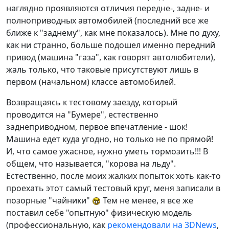
наглядно проявляются отличия передне-, задне- и
полноприводных автомобилей (последний все же
ближе к "заднему", как мне показалось). Мне по духу,
как ни странно, больше подошел именно передний
привод (машина "газа", как говорят автолюбители),
жаль только, что таковые присутствуют лишь в
первом (начальном) классе автомобилей.
Возвращаясь к тестовому заезду, который
проводится на "Бумере", естественно
заднеприводном, первое впечатление - шок!
Машина едет куда угодно, но только не по прямой!
И, что самое ужасное, нужно уметь тормозить!!! В
общем, что называется, "корова на льду".
Естественно, после моих жалких попыток хоть как-то
проехать этот самый тестовый круг, меня записали в
позорные "чайники"
Тем не менее, я все же
поставил себе "опытную" физическую модель
(профессиональную, как
рекомендовали на 3DNews
,