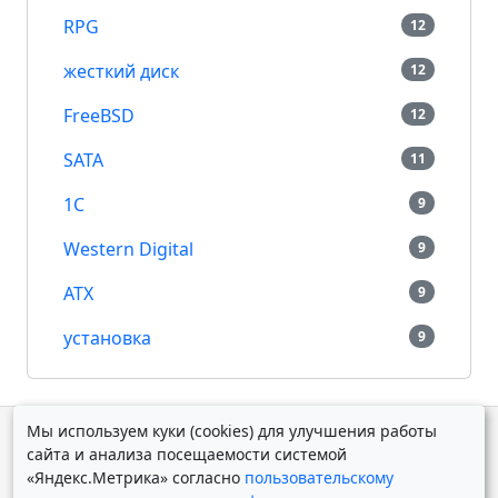
RPG
12
жесткий диск
12
FreeBSD
12
SATA
11
1С
9
Western Digital
9
ATX
9
установка
9
Мы используем куки (cookies) для улучшения работы
© Дмитрий Косолапов 2007 — 2026.
Старая версия
сайта и анализа посещаемости системой
Powered by
Yii Framework
«Яндекс.Метрика» согласно
пользовательскому