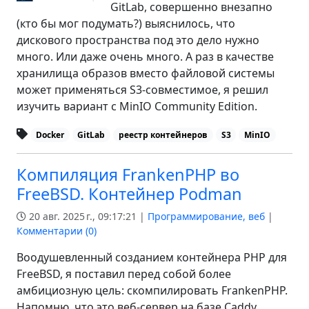
GitLab, совершенно внезапно
(кто бы мог подумать?) выяснилось, что
дискового пространства под это дело нужно
много. Или даже очень много. А раз в качестве
хранилища образов вместо файловой системы
может применяться S3-совместимое, я решил
изучить вариант с MinIO Community Edition.
Docker
GitLab
реестр контейнеров
S3
MinIO
Компиляция FrankenPHP во
FreeBSD. Контейнер Podman
20 авг. 2025 г., 09:17:21 |
Программирование, веб
|
Комментарии (
0
)
Воодушевленный созданием контейнера PHP для
FreeBSD, я поставил перед собой более
амбициозную цель: скомпилировать FrankenPHP.
Напомню, что это веб-сервер на базе Caddy,