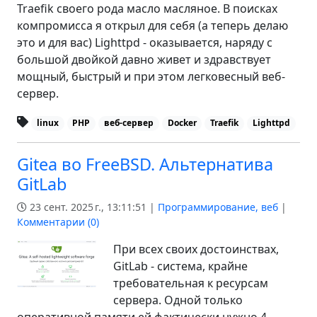
Traefik своего рода масло масляное. В поисках
компромисса я открыл для себя (а теперь делаю
это и для вас) Lighttpd - оказывается, наряду с
большой двойкой давно живет и здравствует
мощный, быстрый и при этом легковесный веб-
сервер.
linux
PHP
веб-сервер
Docker
Traefik
Lighttpd
Gitea во FreeBSD. Альтернатива
GitLab
23 сент. 2025 г., 13:11:51 |
Программирование, веб
|
Комментарии (
0
)
При всех своих достоинствах,
GitLab - система, крайне
требовательная к ресурсам
сервера. Одной только
оперативной памяти ей фактически нужно 4