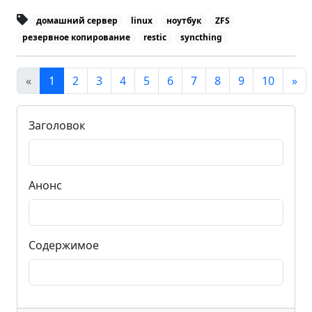
домашний сервер
linux
ноутбук
ZFS
резервное копирование
restic
syncthing
«
1
2
3
4
5
6
7
8
9
10
»
Заголовок
Анонс
Содержимое