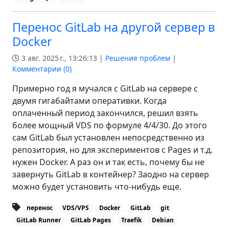
Перенос GitLab на другой сервер в
Docker
3 авг. 2025 г., 13:26:13 |
Решение проблем
|
Комментарии (
0
)
Примерно год я мучался с GitLab на сервере с
двумя гигабайтами оперативки. Когда
оплаченный период закончился, решил взять
более мощный VDS по формуле 4/4/30. До этого
сам GitLab был установлен непосредственно из
репозитория, но для экспериментов с Pages и т.д.
нужен Docker. А раз он и так есть, почему бы не
завернуть GitLab в контейнер? Заодно на сервер
можно будет установить что-нибудь еще.
перенос
VDS/VPS
Docker
GitLab
git
GitLab Runner
GitLab Pages
Traefik
Debian