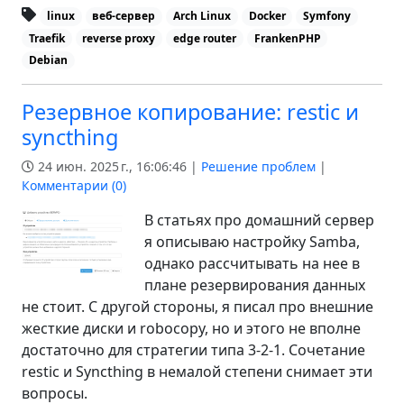
linux
веб-сервер
Arch Linux
Docker
Symfony
Traefik
reverse proxy
edge router
FrankenPHP
Debian
Резервное копирование: restic и
syncthing
24 июн. 2025 г., 16:06:46 |
Решение проблем
|
Комментарии (
0
)
В статьях про домашний сервер
я описываю настройку Samba,
однако рассчитывать на нее в
плане резервирования данных
не стоит. С другой стороны, я писал про внешние
жесткие диски и robocopy, но и этого не вполне
достаточно для стратегии типа 3-2-1. Сочетание
restic и Syncthing в немалой степени снимает эти
вопросы.