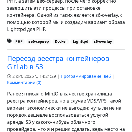
PHP, а затем веб-сервер, после чего корректно
завершить эти процессы при остановке
контейнера. Одной из таких является s6-overlay, с
помощью которой мы и создадим вариант образа
Lighttpd для PHP.
PHP
веб-сервер
Docker
Lighttpd
s6-overlay
Переезд реестра контейнеров
GitLab в S3
2 окт. 2025 г., 14:21:29 |
Программирование, веб
|
Комментарии (
0
)
Ранее я писал о MinIO в качестве хранилища
реестра контейнеров, но в случае VDS/VPS такой
вариант экономически не выгоден: чуть ли не на
порядок дешевле воспользоваться услугой
аренды S3 у какого-нибудь облачного
провайдера. Что я и решил сделать, ведь место на