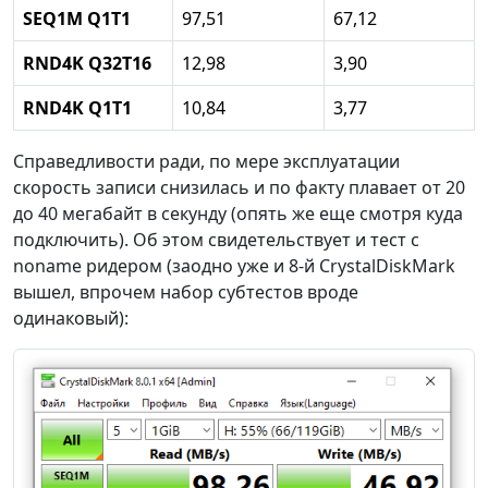
SEQ1M Q1T1
97,51
67,12
RND4K Q32T16
12,98
3,90
RND4K Q1T1
10,84
3,77
Справедливости ради, по мере эксплуатации
скорость записи снизилась и по факту плавает от 20
до 40 мегабайт в секунду (опять же еще смотря куда
подключить). Об этом свидетельствует и тест с
noname ридером (заодно уже и 8-й CrystalDiskMark
вышел, впрочем набор субтестов вроде
одинаковый):