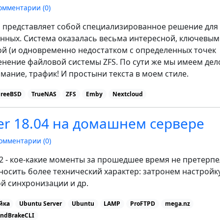
омментарии (
0
)
о представляет собой специализированное решение для
нных. Система оказалась весьма интересной, ключевым
й (и одновременно недостатком с определенных точек
енение файловой системы ZFS. По сути же мы имеем дел
мание, трафик! И простыни текста в моем стиле.
FreeBSD
TrueNAS
ZFS
Emby
Nextcloud
er 18.04 на домашнем сервере
омментарии (
0
)
ь 2 - кое-какие моменты за прошедшее время не претерп
 носить более технический характер: затронем настройк
ой синхронизации и др.
йка
Ubuntu Server
Ubuntu
LAMP
ProFTPD
mega.nz
ndBrakeCLI