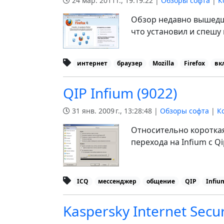
24 мар. 2011 г., 19:19:22 |
Обзоры софта
|
К
Обзор недавно вышедш
что установил и спешу
интернет
браузер
Mozilla
Firefox
вк
QIP Infium (9022)
31 янв. 2009 г., 13:28:48 |
Обзоры софта
|
К
Относительно короткая
перехода на Infium с Qi
ICQ
мессенджер
общение
QIP
Infiu
Kaspersky Internet Secur