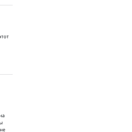
этот
на
ты
 не