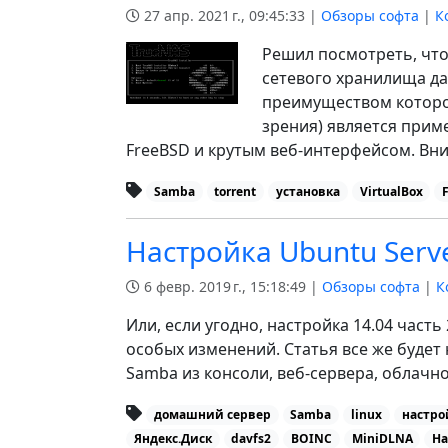
27 апр. 2021 г., 09:45:33 |
Обзоры софта
|
К
Решил посмотреть, чт
сетевого хранилища да
преимуществом которо
зрения) является прим
FreeBSD и крутым веб-интерфейсом. Вни
Samba
torrent
установка
VirtualBox
Настройка Ubuntu Serv
6 февр. 2019 г., 15:18:49 |
Обзоры софта
|
К
Или, если угодно, настройка 14.04 част
особых изменений. Статья все же будет
Samba из консоли, веб-сервера, облачн
домашний сервер
Samba
linux
настро
Яндекс.Диск
davfs2
BOINC
MiniDLNA
Ha