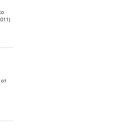
ко
011)
 от