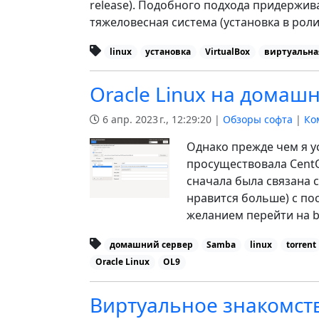
release). Подобного подхода придержив
тяжеловесная система (установка в роли 
linux
установка
VirtualBox
виртуальна
Oracle Linux на домаш
6 апр. 2023 г., 12:29:20 |
Обзоры софта
|
Ко
Однако прежде чем я ус
просуществовала CentO
сначала была связана 
нравится больше) с по
желанием перейти на bt
домашний сервер
Samba
linux
torrent
Oracle Linux
OL9
Виртуальное знакомств