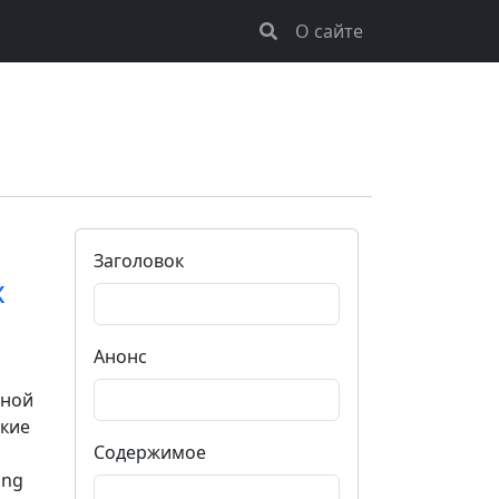
О сайте
Заголовок
x
Анонс
ьной
якие
Содержимое
ing