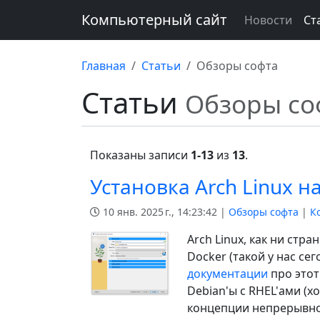
Компьютерный сайт
Новости
Ст
Главная
Статьи
Обзоры софта
Статьи
Обзоры со
Показаны записи
1-13
из
13
.
Установка Arch Linux н
10 янв. 2025 г., 14:23:42 |
Обзоры софта
|
К
Arch Linux, как ни стр
Docker (такой у нас се
документации
про этот
Debian'ы с RHEL'ами (хо
концепции непрерывног