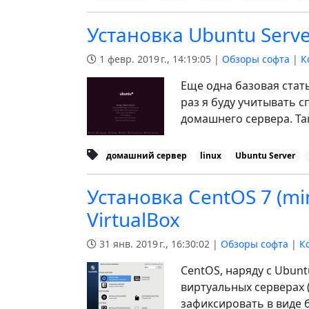
Установка Ubuntu Serve
1 февр. 2019 г., 14:19:05 |
Обзоры софта
|
К
Еще одна базовая стат
раз я буду учитывать с
домашнего сервера. Та
домашний сервер
linux
Ubuntu Server
Установка CentOS 7 (m
VirtualBox
31 янв. 2019 г., 16:30:02 |
Обзоры софта
|
К
CentOS, наряду с Ubun
виртуальных серверах (
зафиксировать в виде 