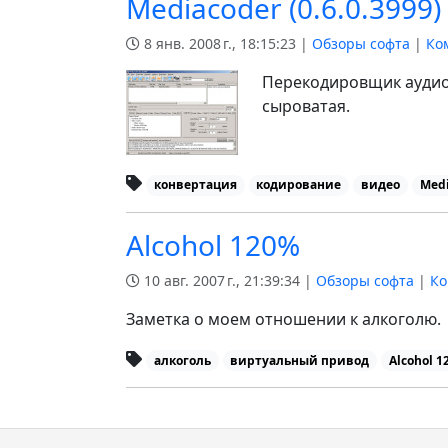
Mediacoder (0.6.0.3999)
8 янв. 2008 г., 18:15:23 |
Обзоры софта
|
Ко
Перекодировщик аудио 
сыроватая.
конвертация
кодирование
видео
Medi
Alcohol 120%
10 авг. 2007 г., 21:39:34 |
Обзоры софта
|
Ко
Заметка о моем отношении к алкоголю.
алкоголь
виртуальный привод
Alcohol 