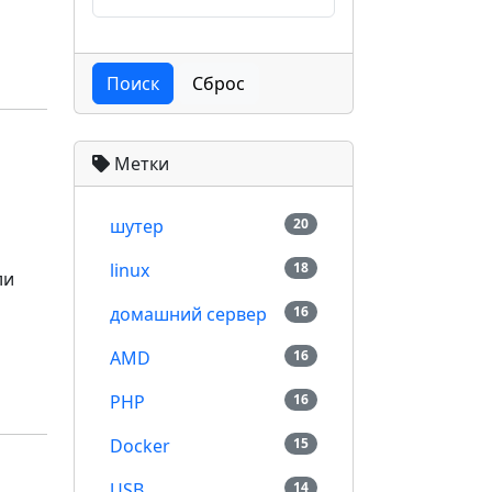
Поиск
Сброс
Метки
шутер
20
linux
18
ли
м
домашний сервер
16
AMD
16
PHP
16
Docker
15
USB
14