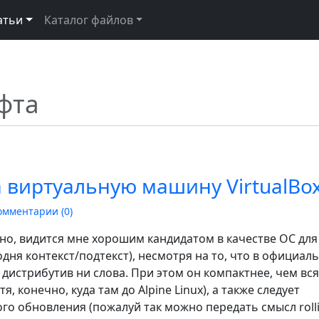
атьи
Каталог файлов
фта
а виртуальную машину VirtualBo
омментарии (
0
)
анно, видится мне хорошим кандидатом в качестве ОС для
годня контекст/подтекст), несмотря на то, что в официал
 дистрибутив ни слова. При этом он компактнее, чем вс
тя, конечно, куда там до Alpine Linux), а также следует
о обновления (пожалуй так можно передать смысл roll