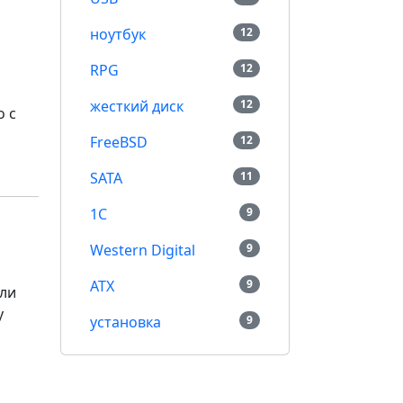
ноутбук
12
RPG
12
жесткий диск
12
о с
FreeBSD
12
SATA
11
1С
9
Western Digital
9
ATX
9
ели
у
установка
9