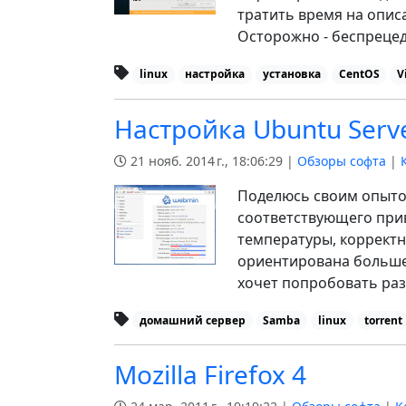
тратить время на опис
Осторожно - беспреце
linux
настройка
установка
CentOS
V
Настройка Ubuntu Serv
21 нояб. 2014 г., 18:06:29 |
Обзоры софта
|
Поделюсь своим опыто
соответствующего прив
температуры, корректн
ориентирована больше д
хочет попробовать раз
домашний сервер
Samba
linux
torrent
Mozilla Firefox 4