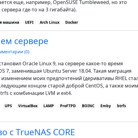
ается еще, например, OpenSUSE Tumbleweed, но это
сервера где-то на 3 гигабайта).
я машина
UEFI
Arch Linux
Docker
нем сервере
мментарии (
0
)
тановил Oracle Linux 9, на сервере какое-то время
S 7, заменившая Ubuntu Server 18.04. Такая миграция
с изменением моих предпочтений (деривативы RHEL ста
следующим концом старой доброй CentOS, а также мои
rfs с комбинации LVM и ext4.
UPS
VirtualBox
LAMP
ProFTPD
BOINC
Emby
btrfs
о с TrueNAS CORE