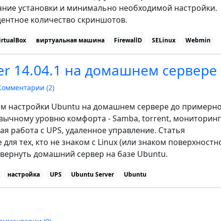
ание установки и минимально необходимой настройки.
дентное количество скриншотов.
irtualBox
виртуальная машина
FirewallD
SELinux
Webmin
er 14.04.1 на домашнем сервере
Комментарии (
2
)
м настройки Ubuntu на домашнем сервере до примерн
ычному уровню комфорта - Samba, torrent, мониторинг
ая работа с UPS, удаленное управление. Статья
ля тех, кто не знаком с Linux (или знаком поверхностно
вернуть домашний сервер на базе Ubuntu.
настройка
UPS
Ubuntu Server
Ubuntu