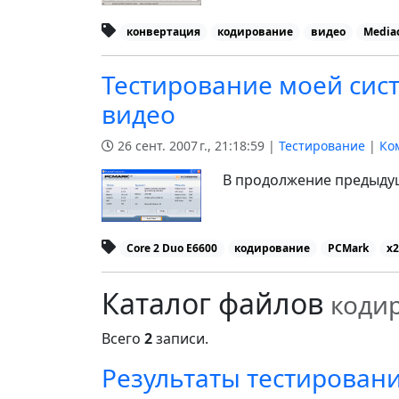
конвертация
кодирование
видео
Media
Тестирование моей сист
видео
26 сент. 2007 г., 21:18:59 |
Тестирование
|
Ко
В продолжение предыдущ
Core 2 Duo E6600
кодирование
PCMark
x2
Каталог файлов
коди
Всего
2
записи.
Результаты тестировани