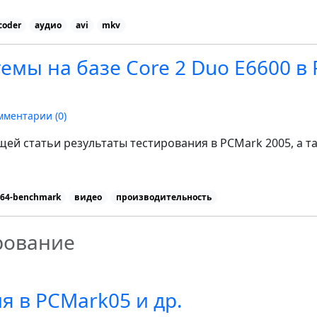
coder
аудио
avi
mkv
емы на базе Core 2 Duo E6600 в
мментарии (
0
)
ей статьи результаты тестирования в PCMark 2005, а т
64-benchmark
видео
производительность
рование
я в PCMark05 и др.