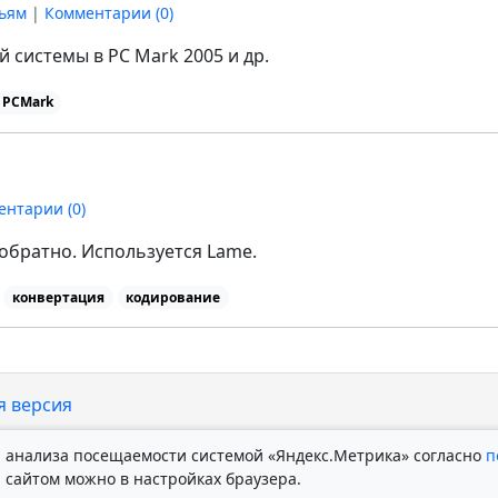
тьям
|
Комментарии (
0
)
 системы в PC Mark 2005 и др.
PCMark
ентарии (
0
)
обратно. Используется Lame.
конвертация
кодирование
я версия
 и анализа посещаемости системой «Яндекс.Метрика» согласно
п
s сайтом можно в настройках браузера.