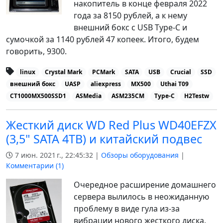
накопитель в конце февраля 2022
года за 8150 рублей, а к нему
внешний бокс с USB Type-C и
сумочкой за 1140 рублей 47 копеек. Итого, будем
говорить, 9300.
linux
Crystal Mark
PCMark
SATA
USB
Crucial
SSD
внешний бокс
UASP
aliexpress
MX500
Uthai T09
CT1000MX500SSD1
ASMedia
ASM235CM
Type-C
H2Testw
Жесткий диск WD Red Plus WD40EFZX
(3,5" SATA 4TB) и китайский подвес
7 июн. 2021 г., 22:45:32 |
Обзоры оборудования
|
Комментарии (
1
)
Очередное расширение домашнего
сервера вылилось в неожиданную
проблему в виде гула из-за
вибрации нового жесткого диска.