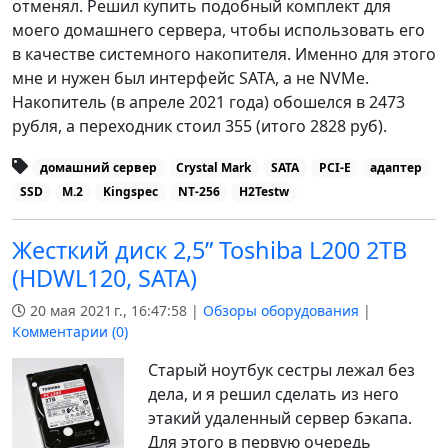
отменял. Решил купить подобный комплект для
моего домашнего сервера, чтобы использовать его
в качестве системного накопителя. Именно для этого
мне и нужен был интерфейс SATA, а не NVMe.
Накопитель (в апреле 2021 года) обошелся в 2473
рубля, а переходник стоил 355 (итого 2828 руб).
домашний сервер
Crystal Mark
SATA
PCI-E
адаптер
SSD
M.2
Kingspec
NT-256
H2Testw
Жесткий диск 2,5” Toshiba L200 2TB
(HDWL120, SATA)
20 мая 2021 г., 16:47:58 |
Обзоры оборудования
|
Комментарии (
0
)
Старый ноутбук сестры лежал без
дела, и я решил сделать из него
этакий удаленный сервер бэкапа.
Для этого в первую очередь