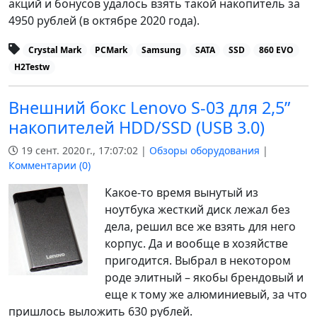
акций и бонусов удалось взять такой накопитель за
4950 рублей (в октябре 2020 года).
Crystal Mark
PCMark
Samsung
SATA
SSD
860 EVO
H2Testw
Внешний бокс Lenovo S-03 для 2,5”
накопителей HDD/SSD (USB 3.0)
19 сент. 2020 г., 17:07:02 |
Обзоры оборудования
|
Комментарии (
0
)
Какое-то время вынутый из
ноутбука жесткий диск лежал без
дела, решил все же взять для него
корпус. Да и вообще в хозяйстве
пригодится. Выбрал в некотором
роде элитный – якобы брендовый и
еще к тому же алюминиевый, за что
пришлось выложить 630 рублей.