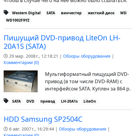
чтобы в случае чего на нее можно было ссылаться.
Western Digital
SATA
винчестер
жесткий диск
WD
WD1002F9YZ
Пишущий DVD-привод LiteOn LH-
20A1S (SATA)
29 мар. 2008 г., 12:18:21 |
Обзоры оборудования
|
Комментарии (
0
)
Мультиформатный пищущий DVD-
привод (в том числе DVD-RAM) с
интерфейсом SATA. Куплен за 864 р.
SATA
DVD
привод
LH-20A1s
LiteOn
HDD Samsung SP2504C
6 авг. 2007 г., 16:29:44 |
Обзоры оборудования
|
Комментарии (
0
)