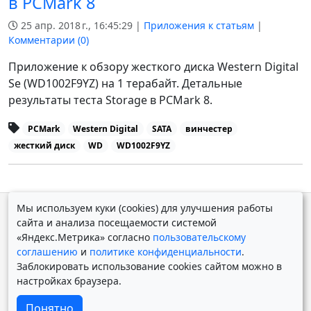
в PCMark 8
25 апр. 2018 г., 16:45:29 |
Приложения к статьям
|
Комментарии (
0
)
Приложение к обзору жесткого диска Western Digital
Se (WD1002F9YZ) на 1 терабайт. Детальные
результаты теста Storage в PCMark 8.
PCMark
Western Digital
SATA
винчестер
жесткий диск
WD
WD1002F9YZ
Мы используем куки (cookies) для улучшения работы
© Дмитрий Косолапов 2007 — 2026.
Старая версия
сайта и анализа посещаемости системой
Powered by
Yii Framework
«Яндекс.Метрика» согласно
пользовательскому
соглашению
и
политике конфиденциальности
.
Заблокировать использование cookies сайтом можно в
настройках браузера.
Понятно