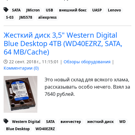
SATA
JMicron
USB
внешний бокс
UASP
Lenovo
S-03
JMS578
aliexpress
Жесткий диск 3,5" Western Digital
Blue Desktop 4TB (WD40EZRZ, SATA,
64 MB/Cache)
22 сент. 2018 г., 11:15:01 |
Обзоры оборудования
|
Комментарии (
0
)
Это новый склад для всякого хлама,
рассказывать особо нечего. Взял за
7640 рублей.
Western Digital
SATA
винчестер
жесткий диск
WD
Blue Desktop
WD40EZRZ