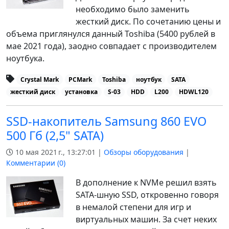
необходимо было заменить
жесткий диск. По сочетанию цены и
объема приглянулся данный Toshiba (5400 рублей в
мае 2021 года), заодно совпадает с производителем
ноутбука.
Crystal Mark
PCMark
Toshiba
ноутбук
SATA
жесткий диск
установка
S-03
HDD
L200
HDWL120
SSD-накопитель Samsung 860 EVO
500 Гб (2,5" SATA)
10 мая 2021 г., 13:27:01 |
Обзоры оборудования
|
Комментарии (
0
)
В дополнение к NVMe решил взять
SATA-шную SSD, откровенно говоря
в немалой степени для игр и
виртуальных машин. За счет неких