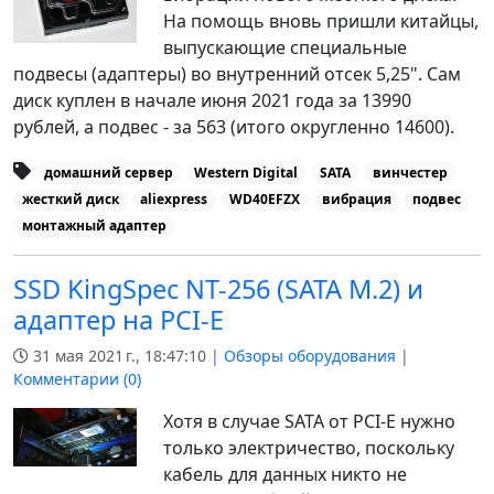
На помощь вновь пришли китайцы,
выпускающие специальные
подвесы (адаптеры) во внутренний отсек 5,25". Сам
диск куплен в начале июня 2021 года за 13990
рублей, а подвес - за 563 (итого округленно 14600).
домашний сервер
Western Digital
SATA
винчестер
жесткий диск
aliexpress
WD40EFZX
вибрация
подвес
монтажный адаптер
SSD KingSpec NT-256 (SATA M.2) и
адаптер на PCI-E
31 мая 2021 г., 18:47:10 |
Обзоры оборудования
|
Комментарии (
0
)
Хотя в случае SATA от PCI-E нужно
только электричество, поскольку
кабель для данных никто не