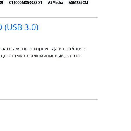
09
CT1000MX500SSD1
ASMedia
ASM235CM
 (USB 3.0)
взять для него корпус. Да и вообще в
ще к тому же алюминиевый, за что