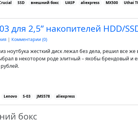
Crucial
SSD
внешний бокс
UASP
aliexpress
MX500
Uthai T
3 для 2,5” накопителей HDD/SSD
ния
|
Комментарии (
0
)
из ноутбука жесткий диск лежал без дела, решил все же 
ыбрал в некотором роде элитный – якобы брендовый и е
рублей.
Lenovo
S-03
JMS578
aliexpress
ний бокс