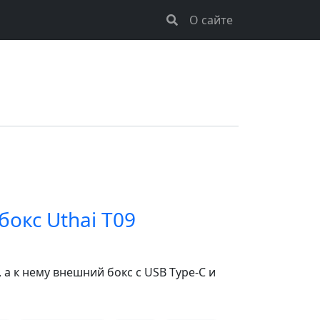
О сайте
бокс Uthai T09
 а к нему внешний бокс с USB Type-C и