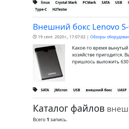
linux
Crystal Mark
PCMark
SATA
USB
Type-C
H2Testw
Внешний бокс Lenovo S-0
19 сент. 2020 г., 17:07:02 |
Обзоры оборудова
Какое-то время вынутый 
хозяйстве пригодится. В
пришлось выложить 630 
SATA
JMicron
USB
внешний бокс
UASP
Каталог файлов
внеш
Всего
1
запись.