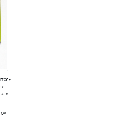
ется»
не
 все
го»