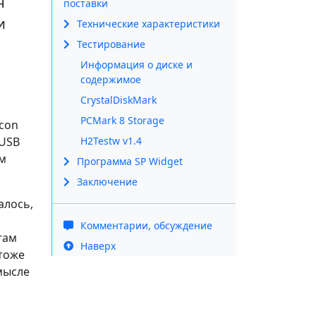
н
поставки
и
Технические характеристики
Тестирование
Информация о диске и
содержимое
CrystalDiskMark
PCMark 8 Storage
icon
 USB
H2Testw v1.4
ем
Программа SP Widget
Заключение
алось,
Комментарии, обсуждение
там
Наверх
 тоже
мысле