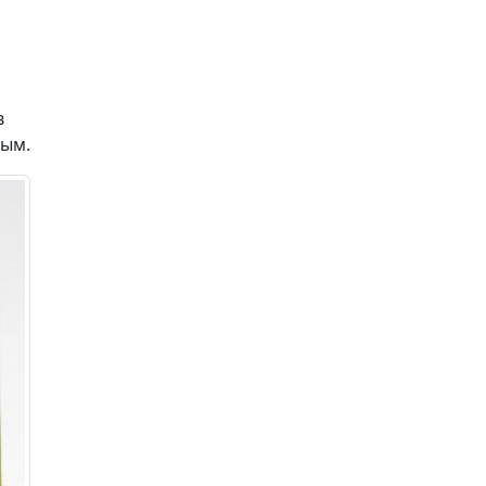
в
ным.