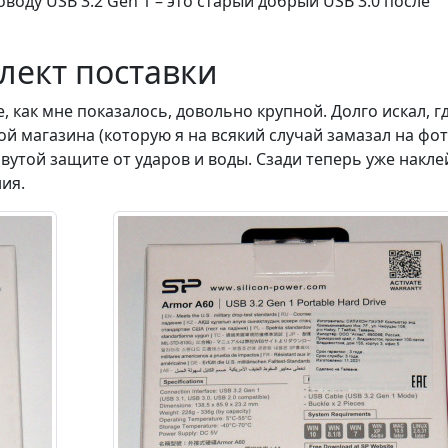
оду USB 3.2 Gen 1 – это старый добрый USB 3.0 после
лект поставки
 как мне показалось, довольно крупной. Долго искал, г
ой магазина (которую я на всякий случай замазал на фот
вутой защите от ударов и воды. Сзади теперь уже накле
ия.