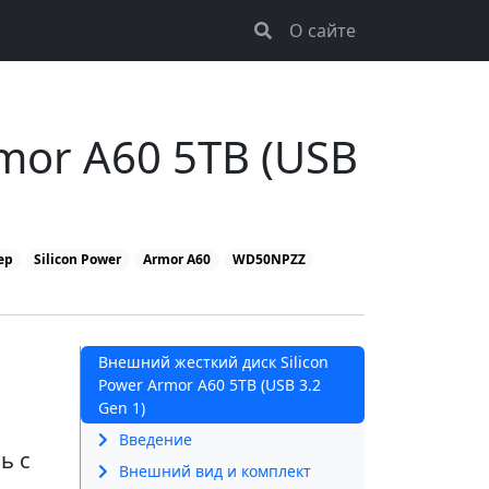
О сайте
mor A60 5TB (USB
ер
Silicon Power
Armor A60
WD50NPZZ
Внешний жесткий диск Silicon
Power Armor A60 5TB (USB 3.2
Gen 1)
Введение
ь с
Внешний вид и комплект