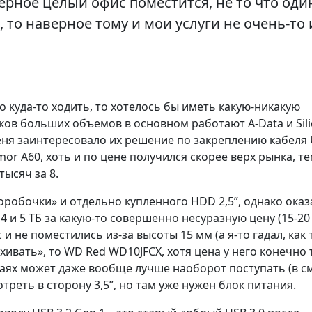
ерное целый офис поместится, не то что оди
 то наверное тому и мои услуги не очень-то 
 куда-то ходить, то хотелось бы иметь какую-никакую
ков больших объемов в основном работают A-Data и Sil
меня заинтересовало их решение по закреплению кабеля
or A60, хоть и по цене получился скорее верх рынка, т
тысяч за 8.
оробочки» и отдельно купленного HDD 2,5”, однако оказ
4 и 5 ТБ за какую-то совершенно несуразную цену (15-20
 и не поместились из-за высоты 15 мм (а я-то гадал, как 
хивать», то WD Red WD10JFCX, хотя цена у него конечно
учаях может даже вообще лучше наоборот поступать (в с
треть в сторону 3,5”, но там уже нужен блок питания.