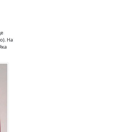
де
о). На
йка