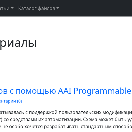
атьи
Каталог файлов
ериалы
сов с помощью AAI Programmable 
нтарии (
0
)
атывалась с поддержкой пользовательских модификаций
ler) со средствами их автоматизации. Схема может быть
 не особо хочется разрабатывать стандартным способ