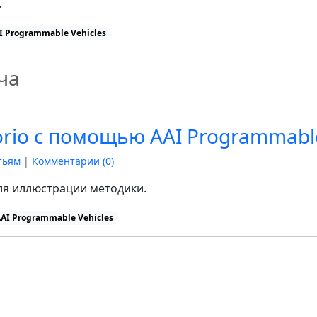
.
I Programmable Vehicles
ча
orio с помощью AAI Programmable
тьям
|
Комментарии (
0
)
ля иллюстрации методики.
AI Programmable Vehicles