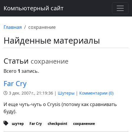
Компьютерный сайт
Главная
сохранение
Найденные материалы
Статьи
сохранение
Всего
1
запись.
Far Cry
3 дек. 2007 г., 21:19:36 |
Шутеры
|
Комментарии (
0
)
И еще чуть-чуть о Crysis (потому как сравнивать
буду).
шутер
Far Cry
checkpoint
сохранение