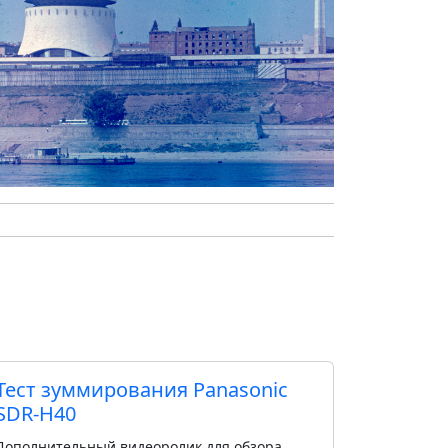
Тест зуммирования Panasonic
SDR-H40
Дополнительный видеоролик для обзора