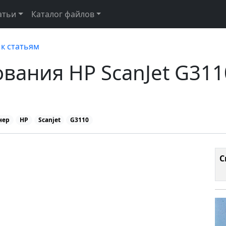
атьи
Каталог файлов
к статьям
вания HP ScanJet G311
нер
HP
Scanjet
G3110
С