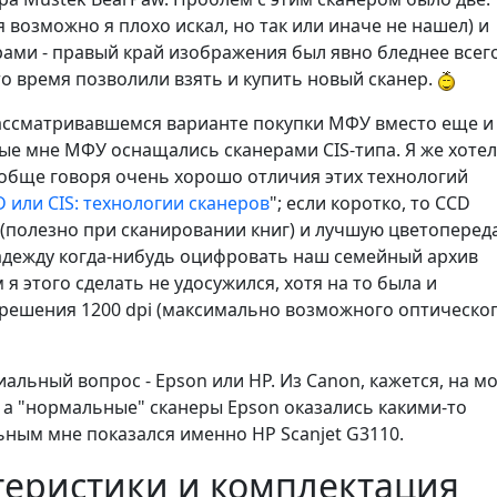
 возможно я плохо искал, но так или иначе не нашел) и
орами - правый край изображения был явно бледнее всег
о время позволили взять и купить новый сканер.
рассматривавшемся варианте покупки МФУ вместо еще и
пные мне МФУ оснащались сканерами CIS-типа. Я же хотел
Вообще говоря очень хорошо отличия этих технологий
 или CIS: технологии сканеров
"; если коротко, то CCD
(полезно при сканировании книг) и лучшую цветопереда
 надежду когда-нибудь оцифровать наш семейный архив
я этого сделать не удосужился, хотя на то была и
решения 1200 dpi (максимально возможного оптическог
льный вопрос - Epson или HP. Из Canon, кажется, на м
 а "нормальные" сканеры Epson оказались какими-то
ным мне показался именно HP Scanjet G3110.
теристики и комплектация