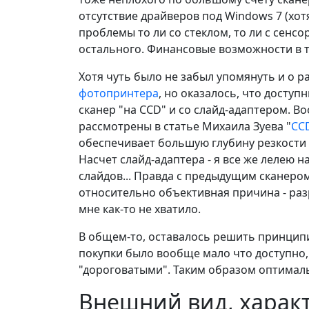
отсутствие драйверов под Windows 7 (хотя
проблемы то ли со стеклом, то ли с сенс
остального. Финансовые возможности в т
Хотя чуть было не забыл упомянуть и о 
фотопринтера
, но оказалось, что досту
сканер "на CCD" и со слайд-адаптером. 
рассмотрены в статье Михаила Зуева "
CCD
обеспечивает большую глубину резкости 
Насчет слайд-адаптера - я все же лелею
слайдов... Правда с предыдущим сканером 
относительно объективная причина - раз
мне как-то не хватило.
В общем-то, оставалось решить принципиа
покупки было вообще мало что доступно,
"дороговатыми". Таким образом оптималь
Внешний вид, харак