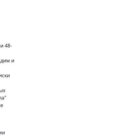
и 48-
одим и
иски
бых
ла"
же
ми