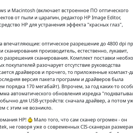
ows и Macintosh (включает встроенное ПО оптического
ктов от пыли и царапин, редактор HP Image Editor,
редство HP для устранения эффекта "красных глаз",
а впечатляющие: оптическое разрешение до 4800 dpi пр
ти сканирования производитель, естественно, лукавит,
го разрешения сканирования. Комплект поставки необх
ых покупателей разочарует отсутствие руководства
сается драйверов и прочего, то приложенные компакт-д
оследняя версия пакета программ и драйверов была
м порядка 170 мегабайт). Впрочем, за год каких-то осо
амма автоматического обновления изредка "подхватыва
 обычно для USB-устройств: сначала драйвер, а потом у
м с этим не возникло.
нтомания HP!
Мало того, что сам сканер огромен - он
k, не говоря уже о современных CIS-сканерах размера