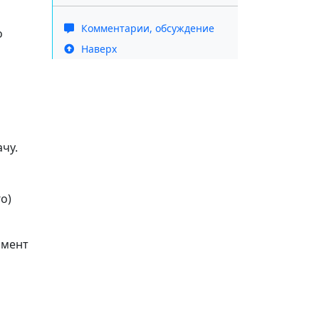
Комментарии, обсуждение
о
Наверх
чу.
о)
омент