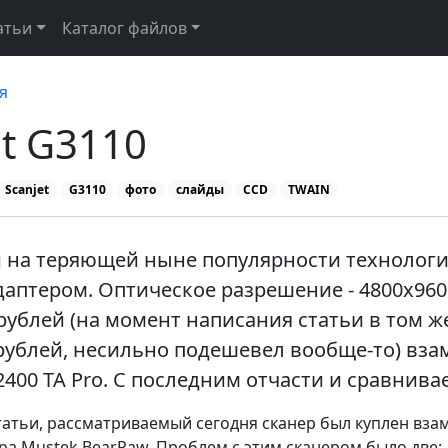
атьи
Каталог файлов
я
et G3110
Scanjet
G3110
фото
слайды
CCD
TWAIN
и на теряющей ныне популярности технолог
аптером. Оптическое разрешение - 4800x9600
 рублей (на момент написания статьи в том ж
 рублей, несильно подешевел вообще-то) вза
400 TA Pro. С последним отчасти и сравнивае
татьи, рассматриваемый сегодня сканер был куплен вза
ра Mustek BearPaw. Проблем с этим сканером было две: