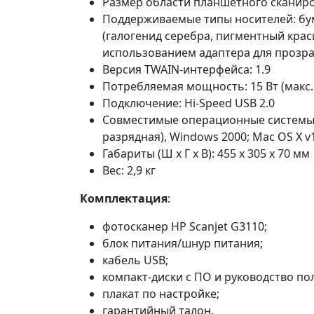
Размер области планшетного сканиров
Поддерживаемые типы носителей: бум
(галогенид серебра, пигментный крас
использованием адаптера для прозр
Версия TWAIN-интерфейса: 1.9
Потребляемая мощность: 15 Вт (макс.
Подключение: Hi-Speed USB 2.0
Совместимые операционные системы: M
разрядная), Windows 2000; Mac OS X v10
Габариты (Ш x Г x В): 455 x 305 x 70 мм
Вес: 2,9 кг
Комплектация
:
фотосканер HP Scanjet G3110;
блок питания/шнур питания;
кабель USB;
компакт-диски с ПО и руководство по
плакат по настройке;
гарантийный талон.