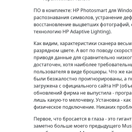
ПО в комплекте: HP Photosmart для Wind
распознавания символов, устранение дефе
восстановление выцветших фотографий, с
технологию HP Adaptive Lighting).
Как видим, характеристики сканера весьм
разрядном цвете. А вот по поводу скорос
приводя данные для сравнительно низко
достаточен, хотя наиболее требовательн
пользователя в виде брошюры. Что же ка
были безжалостно проигнорированы, а п
загружена с официального сайта HP (объе
обновлений фирма не выпустила - прогр
лишь какую-то мелочевку. Установка - как
физическое подключение. Никаких пробле
Первое, что бросается в глаза - это гига
заметно больше моего предыдущего Muste