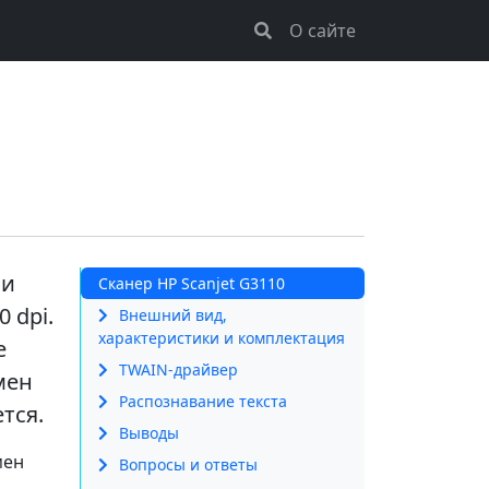
О сайте
ии
Сканер HP Scanjet G3110
 dpi.
Внешний вид,
характеристики и комплектация
е
TWAIN-драйвер
мен
Распознавание текста
тся.
Выводы
мен
Вопросы и ответы