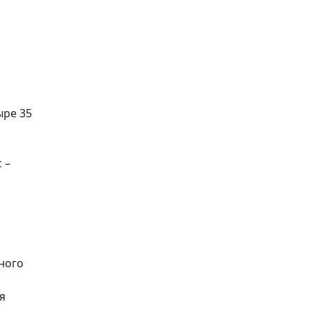
ыре 35
 –
дного
я