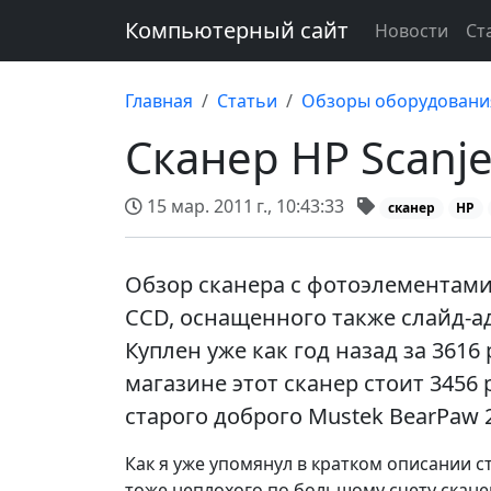
Компьютерный сайт
Новости
Ст
Главная
Статьи
Обзоры оборудовани
Сканер HP Scanj
15 мар. 2011 г., 10:43:33
сканер
HP
Обзор сканера с фотоэлементам
CCD, оснащенного также слайд-ад
Куплен уже как год назад за 3616
магазине этот сканер стоит 3456
старого доброго Mustek BearPaw 2
Как я уже упомянул в кратком описании с
тоже неплохого по большому счету скане