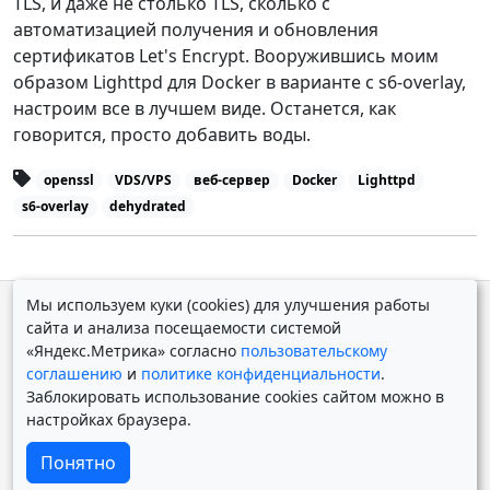
TLS, и даже не столько TLS, сколько с
автоматизацией получения и обновления
сертификатов Let's Encrypt. Вооружившись моим
образом Lighttpd для Docker в варианте с s6-overlay,
настроим все в лучшем виде. Останется, как
говорится, просто добавить воды.
openssl
VDS/VPS
веб-сервер
Docker
Lighttpd
s6-overlay
dehydrated
Мы используем куки (cookies) для улучшения работы
© Дмитрий Косолапов 2007 — 2026.
Старая версия
сайта и анализа посещаемости системой
Powered by
Yii Framework
«Яндекс.Метрика» согласно
пользовательскому
соглашению
и
политике конфиденциальности
.
Заблокировать использование cookies сайтом можно в
настройках браузера.
Понятно