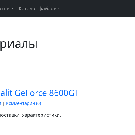
атьи
Каталог файлов
ериалы
lit GeForce 8600GT
я
|
Комментарии (
0
)
оставки, характеристики.