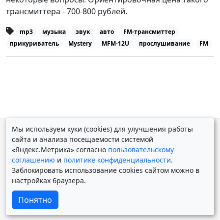
трансмиттера - 700-800 рублей.
mp3
музыка
звук
авто
FM-трансмиттер
прикуриватель
Mystery
MFM-12U
прослушивание
FM
Мы используем куки (cookies) для улучшения работы
© Дмитрий Косолапов 2007 — 2026.
Старая версия
сайта и анализа посещаемости системой
Powered by
Yii Framework
«Яндекс.Метрика» согласно
пользовательскому
соглашению
и
политике конфиденциальности
.
Заблокировать использование cookies сайтом можно в
настройках браузера.
Понятно