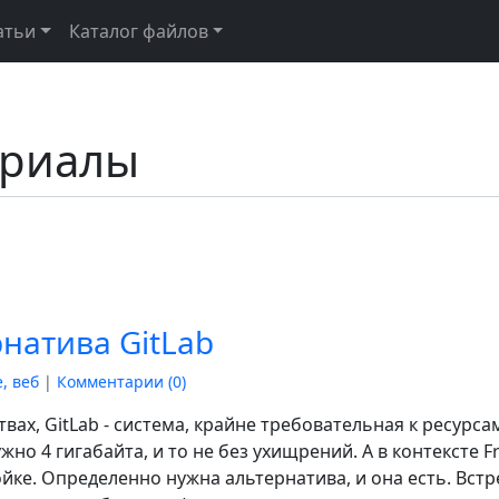
атьи
Каталог файлов
ериалы
рнатива GitLab
, веб
|
Комментарии (
0
)
твах, GitLab - система, крайне требовательная к ресурс
жно 4 гигабайта, и то не без ухищрений. А в контексте 
йке. Определенно нужна альтернатива, и она есть. Вст