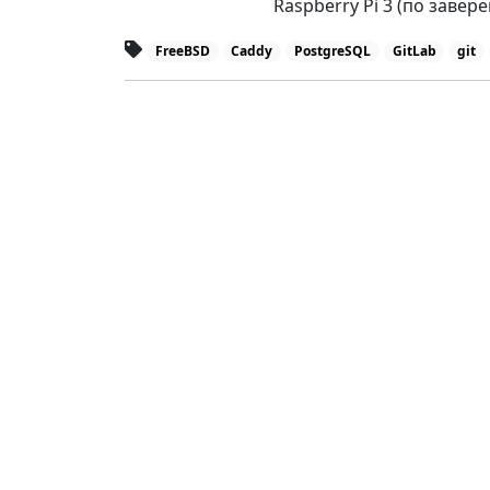
Raspberry Pi 3 (по завер
FreeBSD
Caddy
PostgreSQL
GitLab
git