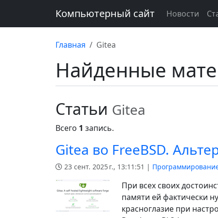
Компьютерный сайт
Новости
Ст
Главная
Gitea
Найденные мат
Статьи
Gitea
Всего
1
запись.
Gitea во FreeBSD. Альте
23 сент. 2025 г., 13:11:51 |
Программирование
При всех своих достоинс
памяти ей фактически ну
красноглазие при настро