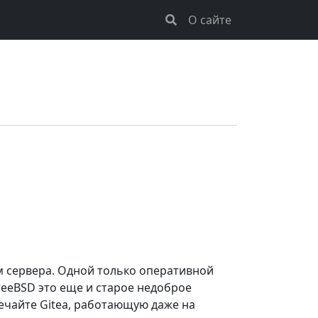
О сайте
ам сервера. Одной только оперативной
FreeBSD это еще и старое недоброе
речайте Gitea, работающую даже на