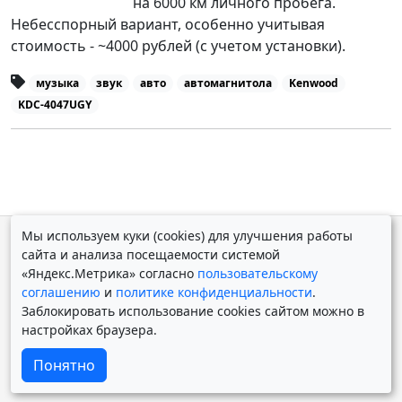
на 6000 км личного пробега.
Небесспорный вариант, особенно учитывая
стоимость - ~4000 рублей (с учетом установки).
музыка
звук
авто
автомагнитола
Kenwood
KDC-4047UGY
Мы используем куки (cookies) для улучшения работы
© Дмитрий Косолапов 2007 — 2026.
Старая версия
сайта и анализа посещаемости системой
Powered by
Yii Framework
«Яндекс.Метрика» согласно
пользовательскому
соглашению
и
политике конфиденциальности
.
Заблокировать использование cookies сайтом можно в
настройках браузера.
Понятно