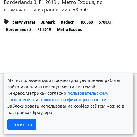
Borderlands 3, F1 2019 и Metro Exodus, по
возможности в сравнении с RX 560.
результаты
3DMark
Radeon
RX 560
5700XT
Borderlands 3
F1 2019
Metro Exodus
Мы используем куки (cookies) для улучшения работы
© Дмитрий Косолапов 2007 — 2026.
Старая версия
сайта и анализа посещаемости системой
Powered by
Yii Framework
«Яндекс.Метрика» согласно
пользовательскому
соглашению
и
политике конфиденциальности
.
Заблокировать использование cookies сайтом можно в
настройках браузера.
Понятно