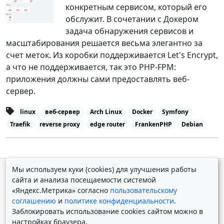
конкретным сервисом, который его
обслужит. В сочетании с Докером
задача обнаружения сервисов и
масштабирования решается весьма элегантно за
счет меток. Из коробки поддерживается Let's Encrypt,
а что не поддерживается, так это PHP-FPM:
приложения должны сами предоставлять веб-
сервер.
linux
веб-сервер
Arch Linux
Docker
Symfony
Traefik
reverse proxy
edge router
FrankenPHP
Debian
Мы используем куки (cookies) для улучшения работы
© Дмитрий Косолапов 2007 — 2026.
Старая версия
сайта и анализа посещаемости системой
Powered by
Yii Framework
«Яндекс.Метрика» согласно
пользовательскому
соглашению
и
политике конфиденциальности
.
Заблокировать использование cookies сайтом можно в
настройках браузера.