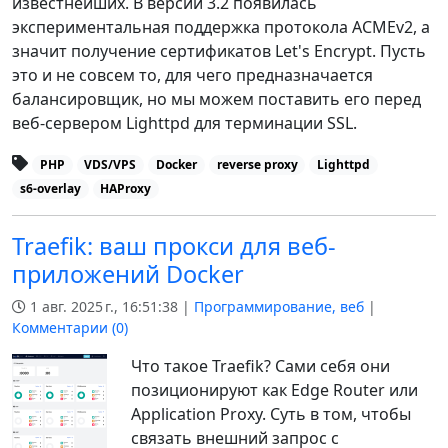
известнейших. В версии 3.2 появилась
экспериментальная поддержка протокола ACMEv2, а
значит получение сертификатов Let's Encrypt. Пусть
это и не совсем то, для чего предназначается
балансировщик, но мы можем поставить его перед
веб-сервером Lighttpd для терминации SSL.
PHP
VDS/VPS
Docker
reverse proxy
Lighttpd
s6-overlay
HAProxy
Traefik: ваш прокcи для веб-
приложений Docker
1 авг. 2025 г., 16:51:38 |
Программирование, веб
|
Комментарии (
0
)
Что такое Traefik? Сами себя они
позиционируют как Edge Router или
Application Proxy. Суть в том, чтобы
связать внешний запрос с