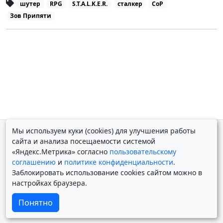
шутер
RPG
S.T.A.L.K.E.R.
сталкер
CoP
Зов Припяти
Мы используем куки (cookies) для улучшения работы
© Дмитрий Косолапов 2007 — 2026.
Старая версия
сайта и анализа посещаемости системой
Powered by
Yii Framework
«Яндекс.Метрика» согласно
пользовательскому
соглашению
и
политике конфиденциальности
.
Заблокировать использование cookies сайтом можно в
настройках браузера.
Понятно