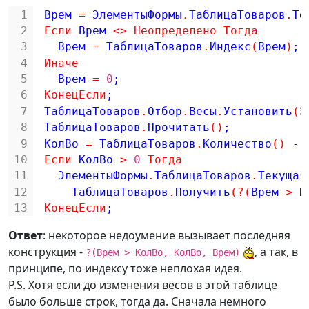
1
Врем 
=
ЭлементыФормы
.
ТаблицаТоваров
.
Те
2
Если
Врем 
<
>
Неопределено
Тогда
3
Врем 
=
ТаблицаТоваров
.
Индекс
(
Врем
)
;
4
Иначе
5
Врем 
=
0
;
6
КонецЕсли
;
7
ТаблицаТоваров
.
Отбор
.
Весы
.
Установить
(
Э
8
ТаблицаТоваров
.
Прочитать
(
)
;
9
КолВо 
=
ТаблицаТоваров
.
Количество
(
)
-
10
Если
КолВо 
>
0
Тогда
11
ЭлементыФормы
.
ТаблицаТоваров
.
Текущая
12
ТаблицаТоваров
.
Получить
(
?
(
Врем 
>
К
13
КонецЕсли
;
Ответ
: некоторое недоумение вызывает последняя
конструкция -
, а так, в
?(Врем > КолВо, КолВо, Врем)
принципе, по индексу тоже неплохая идея.
P.S. Хотя если до изменения весов в этой таблице
было больше строк, тогда да. Сначала немного