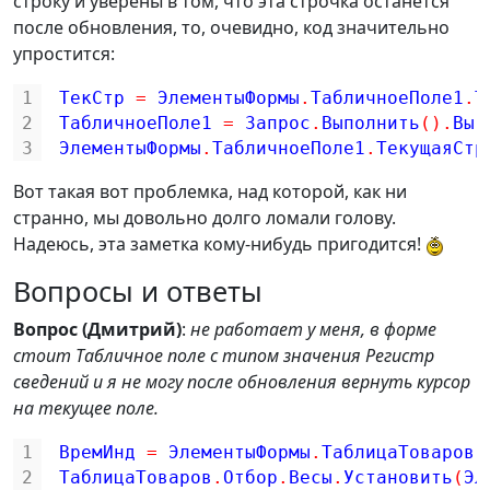
строку и уверены в том, что эта строчка останется
после обновления, то, очевидно, код значительно
упростится:
1
ТекСтр 
=
ЭлементыФормы
.
ТабличноеПоле1
.
Т
2
ТабличноеПоле1 
=
Запрос
.
Выполнить
(
)
.
Выг
3
ЭлементыФормы
.
ТабличноеПоле1
.
ТекущаяСтр
Вот такая вот проблемка, над которой, как ни
странно, мы довольно долго ломали голову.
Надеюсь, эта заметка кому-нибудь пригодится!
Вопросы и ответы
Вопрос (Дмитрий)
:
не работает у меня, в форме
стоит Табличное поле с типом значения Регистр
сведений и я не могу после обновления вернуть курсор
на текущее поле.
1
ВремИнд 
=
ЭлементыФормы
.
ТаблицаТоваров
.
2
ТаблицаТоваров
.
Отбор
.
Весы
.
Установить
(
Эл