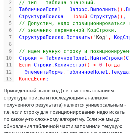
2
// тип - таблица значений.
3
ТабличноеПоле1 
=
Запрос
.
Выполнить
(
)
.
Вы
4
СтруктураПоиска 
=
Новый
Структура
(
)
;
5
// Допустим, надо спозиционироваться н
6
// значению переменной КодСтроки.
7
СтруктураПоиска
.
Вставить
(
"Код"
,
КодСтр
8
9
// ищем нужную строку и позиционируемс
10
Строки 
=
ТабличноеПоле1
.
НайтиСтроки
(
Ст
11
Если
Строки
.
Количество
(
)
>
0
Тогда
12
ЭлементыФормы
.
ТабличноеПоле1
.
Текущая
13
КонецЕсли
;
Приведенный выше код (т.е. с использованием
структуры поиска и последующим анализом
полученного результата) является универсальным -
т.е. если строку для позиционирования надо искать
по какому-то сложному алгоритму. Если же мы до
обновления табличной части запомнили текущую