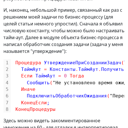
И, наконец, небольшой пример, связанный как раз с
решением моей задачи по бизнес-процессу (для
целей статьи немного упростил). Сначала я объявил
числовую константу, чтобы можно было настраивать
тайм-аут. Далее в модуле объекта бизнес-процесса я
написал обработчик создания задачи (задача у меня
называется "утверждение"):
1
Процедура
УтверждениеПриСозданииЗадач
(
Т
2
ТаймАут 
=
Константы
.
ТаймАут
.
Получить
(
3
Если
ТаймАут 
=
0
Тогда
4
Сообщить
(
"Не установлено время ожид
5
Иначе
6
ПодключитьОбработчикОжидания
(
"Перен
7
КонецЕсли
;
8
КонецПроцедуры
Здесь можно видеть закомментированное
умножение на 60 - для отладки я интерпретировал