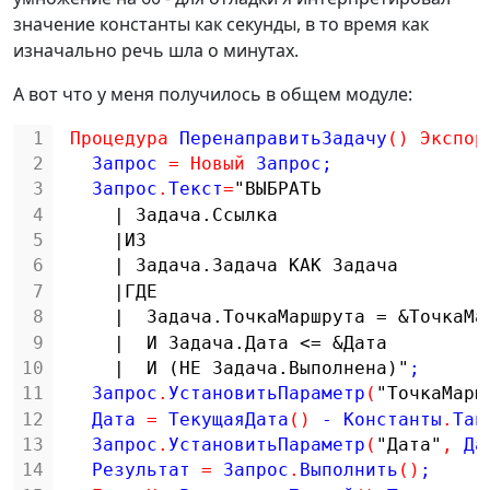
значение константы как секунды, в то время как
изначально речь шла о минутах.
А вот что у меня получилось в общем модуле:
1
Процедура
ПеренаправитьЗадачу
(
)
Экспор
2
Запрос 
=
Новый
Запрос;
3
Запрос
.
Текст
=
"ВЫБРАТЬ
4
| Задача.Ссылка
5
|ИЗ
6
| Задача.Задача КАК Задача
7
|ГДЕ
8
|  Задача.ТочкаМаршрута = &ТочкаМа
9
|  И Задача.Дата <= &Дата
10
|  И (НЕ Задача.Выполнена)"
;
11
Запрос
.
УстановитьПараметр
(
"ТочкаМарш
12
Дата 
=
ТекущаяДата
(
)
- Константы
.
Тай
13
Запрос
.
УстановитьПараметр
(
"Дата"
,
Да
14
Результат 
=
Запрос
.
Выполнить
(
)
;