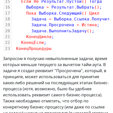
15
Если
Не
Результат
.
Пустой
(
)
Тогда  
16
Выборка 
=
Результат
.
Выбрать
(
)
;
17
Пока
Выборка
.
Следующий
(
)
Цикл
18
Задача 
=
Выборка
.
Ссылка
.
Получить
19
Задача
.
Просрочена 
=
Истина
;
20
Задача
.
ВыполнитьЗадачу
(
)
;
21
КонецЦикла
;
22
КонецЕсли
;
23
КонецПроцедуры
Запросом я получаю невыполненные задачи, время
которых меньше текущего за вычетом тайм-аута. В
задаче я создал реквизит "Просрочена", который, в
принципе, может использоваться для принятия
каких-либо решений на последующих этапах бизнес-
процесса (хотя, возможно, было бы удобнее
использовать реквизит самого бизнес-процесса).
Также необходимо отметить, что отбор по
конкретному бизнес-процессу (или даже по ссылке