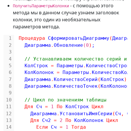
- с помощью этого
ПолучитьПараметрыКолонки
метода мы в данном случае узнаем заголовок
колонки, это один из необязательных
параметров метода.
1
Процедура
СформироватьДиаграмму
(
Диагра
2
Диаграмма
.
Обновление
(0
)
;
3
4
// Устанавливаем количество серий и 
5
КолСтрок 
=
Параметры
.
КоличествоСтрок
6
КолКолонок 
=
Параметры
.
КоличествоКол
7
Диаграмма
.
КоличествоСерий
(
КолСтрок
)
;
8
Диаграмма
.
КоличествоТочек
(
КолКолонок
9
10
// Цикл по значениям таблицы
11
Для
Сч 
=
1
По
КолСтрок
Цикл
12
Диаграмма
.
УстановитьИмяСерии
(
Сч
,
С
13
Для
Сч2 
=
2
По
КолКолонок
Цикл
14
Если
Сч 
=
1
Тогда