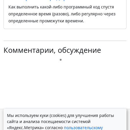
Как выполнить какой-либо программный код спустя
определенное время (разово), либо регулярно через
определенные промежутки времени.
Комментарии, обсуждение
Мы используем куки (cookies) для улучшения работы
© Дмитрий Косолапов 2007 — 2026.
Старая версия
сайта и анализа посещаемости системой
Powered by
Yii Framework
«Яндекс.Метрика» согласно
пользовательскому