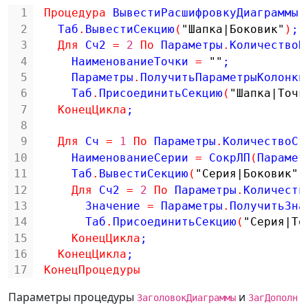
1
Процедура
ВывестиРасшифровкуДиаграммы
(
2
Таб
.
ВывестиСекцию
(
"Шапка|Боковик"
)
;
3
Для
Сч2 
=
2
По
Параметры
.
КоличествоК
4
НаименованиеТочки 
=
""
;
5
Параметры
.
ПолучитьПараметрыКолонки
6
Таб
.
ПрисоединитьСекцию
(
"Шапка|Точк
7
КонецЦикла
;
8
9
Для
Сч 
=
1
По
Параметры
.
КоличествоСт
10
НаименованиеСерии 
=
СокрЛП
(
Парамет
11
Таб
.
ВывестиСекцию
(
"Серия|Боковик"
)
12
Для
Сч2 
=
2
По
Параметры
.
Количеств
13
Значение 
=
Параметры
.
ПолучитьЗна
14
Таб
.
ПрисоединитьСекцию
(
"Серия|То
15
КонецЦикла
;
16
КонецЦикла
;
17
КонецПроцедуры
Параметры процедуры
и
ЗаголовокДиаграммы
ЗагДополн