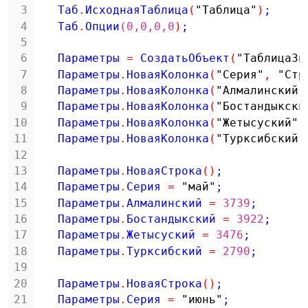
3
Таб
.
ИсходнаяТаблица
(
"Таблица"
)
;
4
Таб
.
Опции
(0
,0
,0
,0
)
;
5
6
Параметры 
=
СоздатьОбъект
(
"ТаблицаЗн
7
Параметры
.
НоваяКолонка
(
"Серия"
,
"Стр
8
Параметры
.
НоваяКолонка
(
"Алмалинский"
9
Параметры
.
НоваяКолонка
(
"Бостандыкски
10
Параметры
.
НоваяКолонка
(
"Жетысуский"
,
11
Параметры
.
НоваяКолонка
(
"Турксибский"
12
13
Параметры
.
НоваяСтрока
(
)
;
14
Параметры
.
Серия 
=
"май"
;
15
Параметры
.
Алмалинский 
=
3739
;
16
Параметры
.
Бостандыкский 
=
3922
;
17
Параметры
.
Жетысуский 
=
3476
;
18
Параметры
.
Турксибский 
=
2790
;
19
20
Параметры
.
НоваяСтрока
(
)
;
21
Параметры
.
Серия 
=
"июнь"
;