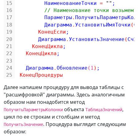
15
НаименованиеТочки 
=
""
;
16
// Наименование точки возьмем 
17
Параметры
.
ПолучитьПараметрыКол
18
Диаграмма
.
УстановитьИмяТочки
(
С
19
КонецЕсли
;
20
Диаграмма
.
УстановитьЗначение
(
Сч2
21
КонецЦикла
;
22
КонецЦикла
;
23
24
Диаграмма
.
Обновление
(1
)
;
25
КонецПроцедуры
Далее напишем процедуру для вывода таблицы с
"расшифровкой" диаграммы. Здесь аналогичным
образом нам понадобится метод
объекта
,
ПолучитьПараметрыКолонки
ТаблицаЗначений
цикл по ее строкам и столбцам и метод
. Процедура выглядит следующим
ПолучитьЗначение
образом: