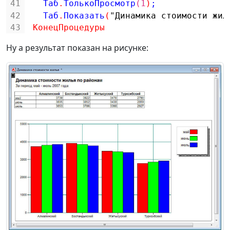
41
Таб
.
ТолькоПросмотр
(1
)
;
42
Таб
.
Показать
(
"Динамика стоимости жил
43
КонецПроцедуры
Ну а результат показан на рисунке: