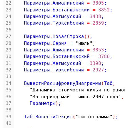
22
Параметры
.
Алмалинский 
=
3805
;
23
Параметры
.
Бостандыкский 
=
3852
;
24
Параметры
.
Жетысуский 
=
3438
;
25
Параметры
.
Турксибский 
=
2859
;
26
27
Параметры
.
НоваяСтрока
(
)
;
28
Параметры
.
Серия 
=
"июль"
;
29
Параметры
.
Алмалинский 
=
3853
;
30
Параметры
.
Бостандыкский 
=
3786
;
31
Параметры
.
Жетысуский 
=
3398
;
32
Параметры
.
Турксибский 
=
2927
;
33
34
ВывестиРасшифровкуДиаграммы
(
Таб
,
35
"Динамика стоимости жилья по район
36
"За период май - июль 2007 года"
,
37
Параметры
)
;
38
39
Таб
.
ВывестиСекцию
(
"Гистограмма"
)
;
40