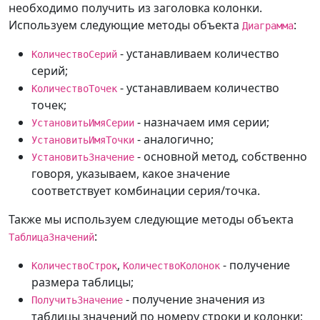
необходимо получить из заголовка колонки.
Используем следующие методы объекта
:
Диаграмма
- устанавливаем количество
КоличествоСерий
серий;
- устанавливаем количество
КоличествоТочек
точек;
- назначаем имя серии;
УстановитьИмяСерии
- аналогично;
УстановитьИмяТочки
- основной метод, собственно
УстановитьЗначение
говоря, указываем, какое значение
соответствует комбинации серия/точка.
Также мы используем следующие методы объекта
:
ТаблицаЗначений
,
- получение
КоличествоСтрок
КоличествоКолонок
размера таблицы;
- получение значения из
ПолучитьЗначение
таблицы значений по номеру строки и колонки;