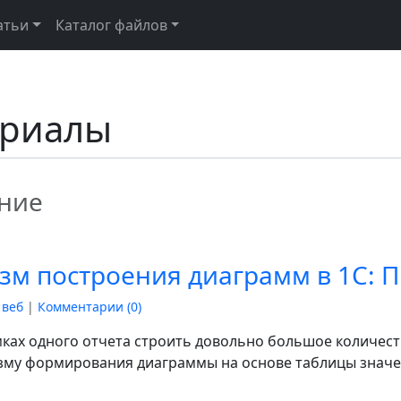
атьи
Каталог файлов
ериалы
ние
м построения диаграмм в 1С: П
 веб
|
Комментарии (
0
)
ках одного отчета строить довольно большое количеств
зму формирования диаграммы на основе таблицы значе