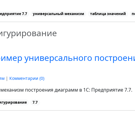
едприятие 7.7
универсальный механизм
таблица значений
п
игурирование
ример универсального построен
ям
|
Комментарии (
0
)
механизм построения диаграмм в 1С: Предприятие 7.7.
игурирование
7.7