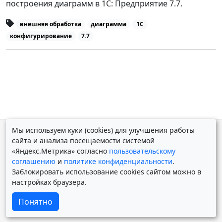
построения диаграмм в 1С: Предприятие 7.7.
внешняя обработка
диаграмма
1С
конфигурирование
7.7
Мы используем куки (cookies) для улучшения работы
© Дмитрий Косолапов 2007 — 2026.
Старая версия
сайта и анализа посещаемости системой
Powered by
Yii Framework
«Яндекс.Метрика» согласно
пользовательскому
соглашению
и
политике конфиденциальности
.
Заблокировать использование cookies сайтом можно в
настройках браузера.
Понятно