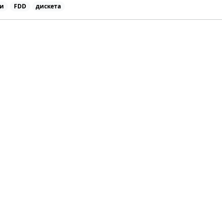
и
FDD
дискета