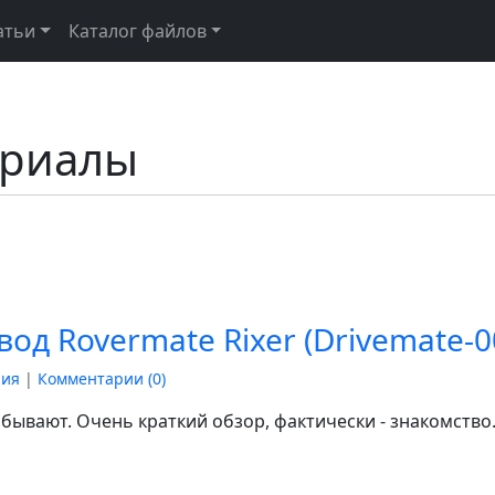
атьи
Каталог файлов
ериалы
д Rovermate Rixer (Drivemate-00
ния
|
Комментарии (
0
)
 бывают. Очень краткий обзор, фактически - знакомство