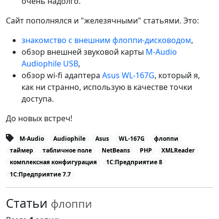
очень надолго.
Сайт пополнялся и "железячными" статьями. Это:
знакомство с внешним флоппи-дисководом
,
обзор внешней звуковой карты
M-Audio
Audiophile USB
,
обзор wi-fi адаптера
Asus WL-167G
, который я,
как ни странно, использую в качестве точки
доступа.
До новых встреч!
M-Audio
Audiophile
Asus
WL-167G
флоппи
таймер
табличное поле
NetBeans
PHP
XMLReader
комплексная конфигурация
1С:Предприятие 8
1С:Предприятие 7.7
Статьи
флоппи