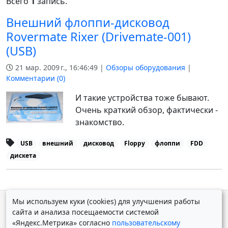
Всего
1
запись.
Внешний флоппи-дисковод
Rovermate Rixer (Drivemate-001)
(USB)
21 мар. 2009 г., 16:46:49 |
Обзоры оборудования
|
Комментарии (
0
)
И такие устройства тоже бывают.
Очень краткий обзор, фактически -
знакомство.
USB
внешний
дисковод
Floppy
флоппи
FDD
дискета
Мы используем куки (cookies) для улучшения работы
© Дмитрий Косолапов 2007 — 2026.
Старая версия
сайта и анализа посещаемости системой
Powered by
Yii Framework
«Яндекс.Метрика» согласно
пользовательскому