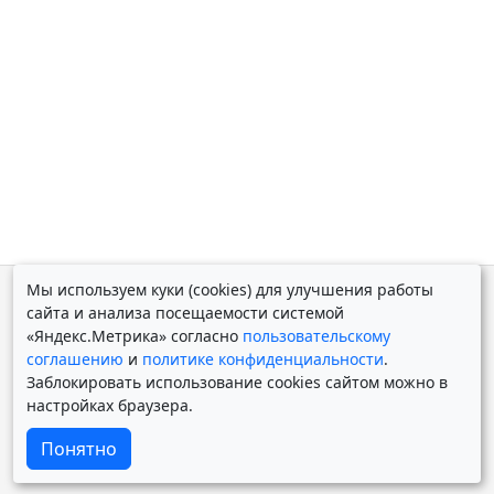
Мы используем куки (cookies) для улучшения работы
© Дмитрий Косолапов 2007 — 2026.
Старая версия
сайта и анализа посещаемости системой
Powered by
Yii Framework
«Яндекс.Метрика» согласно
пользовательскому
соглашению
и
политике конфиденциальности
.
Заблокировать использование cookies сайтом можно в
настройках браузера.
Понятно