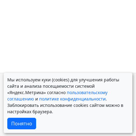
Мы используем куки (cookies) для улучшения работы
© Дмитрий Косолапов 2007 — 2026.
Старая версия
сайта и анализа посещаемости системой
Powered by
Yii Framework
«Яндекс.Метрика» согласно
пользовательскому
соглашению
и
политике конфиденциальности
.
Заблокировать использование cookies сайтом можно в
настройках браузера.
Понятно