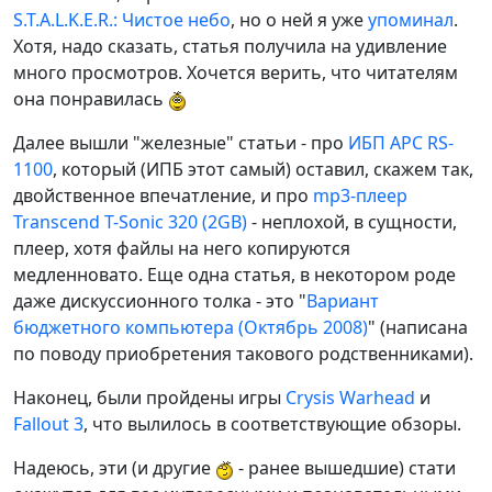
S.T.A.L.K.E.R.: Чистое небо
, но о ней я уже
упоминал
.
Хотя, надо сказать, статья получила на удивление
много просмотров. Хочется верить, что читателям
она понравилась
Далее вышли "железные" статьи - про
ИБП APC RS-
1100
, который (ИПБ этот самый) оставил, скажем так,
двойственное впечатление, и про
mp3-плеер
Transcend T-Sonic 320 (2GB)
- неплохой, в сущности,
плеер, хотя файлы на него копируются
медленновато. Еще одна статья, в некотором роде
даже дискуссионного толка - это "
Вариант
бюджетного компьютера (Октябрь 2008)
" (написана
по поводу приобретения такового родственниками).
Наконец, были пройдены игры
Crysis Warhead
и
Fallout 3
, что вылилось в соответствующие обзоры.
Надеюсь, эти (и другие
- ранее вышедшие) стати