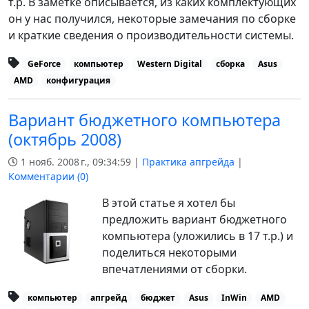
т.р. В заметке описывается, из каких комплектующих
он у нас получился, некоторые замечания по сборке
и краткие сведения о производительности системы.
GeForce
компьютер
Western Digital
сборка
Asus
AMD
конфигурация
Вариант бюджетного компьютера
(октябрь 2008)
1 нояб. 2008 г., 09:34:59 |
Практика апгрейда
|
Комментарии (
0
)
В этой статье я хотел бы
предложить вариант бюджетного
компьютера (уложились в 17 т.р.) и
поделиться некоторыми
впечатлениями от сборки.
компьютер
апгрейд
бюджет
Asus
InWin
AMD