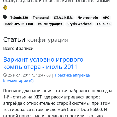
окажутся для вас интересными и познавательными
T-Sonic 320
Transcend
S.T.A.L.K.E.R.
Чистое небо
APC
Back-UPS RS-1100
конфигурация
Crysis Warhead
Fallout 3
Статьи
конфигурация
Всего
3
записи.
Вариант условно игрового
компьютера - июль 2011
25 июл. 2011 г., 12:47:08 |
Практика апгрейда
|
Комментарии (
0
)
Поводов для написания статьи набралось целых два:
1-й - статья на iXBT, где рассматривался вопрос
апгрейда с относительно старой системы, при этом
тестировался в том числе мой Core 2 Duo E6600. И
второй повод - меня недавно спросили, сколько