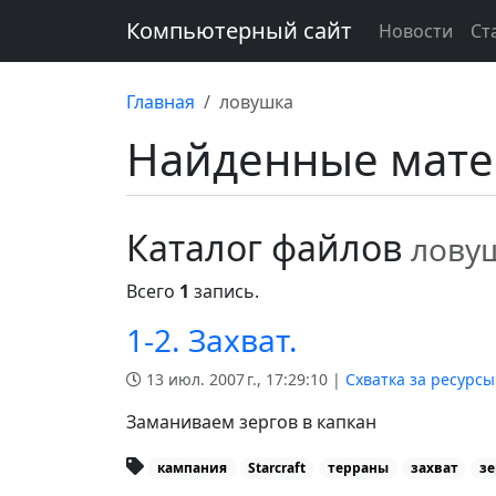
Компьютерный сайт
Новости
Ст
Главная
ловушка
Найденные мат
Каталог файлов
лову
Всего
1
запись.
1-2. Захват.
13 июл. 2007 г., 17:29:10 |
Схватка за ресурсы
Заманиваем зергов в капкан
кампания
Starcraft
терраны
захват
зе