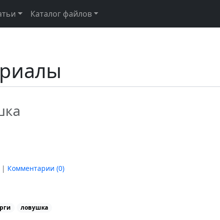
атьи
Каталог файлов
ериалы
шка
|
Комментарии (
0
)
рги
ловушка