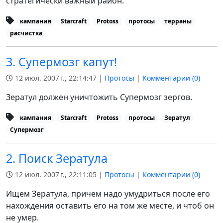
стратегически важный район.
кампания
Starcraft
Protoss
протосы
терраны
расчистка
3. Супермозг капут!
12 июл. 2007 г., 22:14:47 |
Протосы
|
Комментарии (
0
)
Зератул должен уничтожить Супермозг зергов.
кампания
Starcraft
Protoss
протосы
Зератул
Супермозг
2. Поиск Зератула
12 июл. 2007 г., 22:11:05 |
Протосы
|
Комментарии (
0
)
Ищем Зератула, причем надо умудриться после его
нахождения оставить его на том же месте, и чтоб он
не умер.