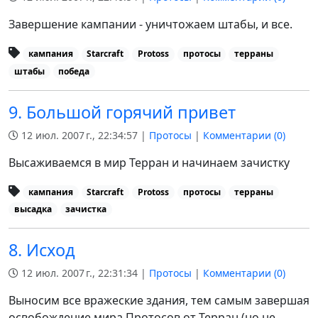
Завершение кампании - уничтожаем штабы, и все.
кампания
Starcraft
Protoss
протосы
терраны
штабы
победа
9. Большой горячий привет
12 июл. 2007 г., 22:34:57 |
Протосы
|
Комментарии (
0
)
Высаживаемся в мир Терран и начинаем зачистку
кампания
Starcraft
Protoss
протосы
терраны
высадка
зачистка
8. Исход
12 июл. 2007 г., 22:31:34 |
Протосы
|
Комментарии (
0
)
Выносим все вражеские здания, тем самым завершая
освобождение мира Протосов от Терран (но не