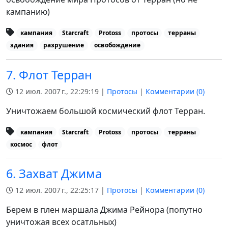
кампанию)
кампания
Starcraft
Protoss
протосы
терраны
здания
разрушение
освобождение
7. Флот Терран
12 июл. 2007 г., 22:29:19 |
Протосы
|
Комментарии (
0
)
Уничтожаем большой космический флот Терран.
кампания
Starcraft
Protoss
протосы
терраны
космос
флот
6. Захват Джима
12 июл. 2007 г., 22:25:17 |
Протосы
|
Комментарии (
0
)
Берем в плен маршала Джима Рейнора (попутно
уничтожая всех осатльных)