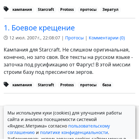
кампания
Starcraft
Protoss
протосы
Зератул
1. Боевое крещение
12 июл. 2007 г., 22:08:07 |
Протосы
|
Комментарии (
0
)
Кампания для Starcraft. Не слишком оригинальная,
конечно, но зато своя. Все тексты на русском языке -
заточка под русификацию от Фаргус! В этой миссии
строим базу под прессингом зергов.
кампания
Starcraft
Protoss
протосы
база
Мы используем куки (cookies) для улучшения работы
© Дмитрий Косолапов 2007 — 2026.
Старая версия
сайта и анализа посещаемости системой
Powered by
Yii Framework
«Яндекс.Метрика» согласно
пользовательскому
соглашению
и
политике конфиденциальности
.
Заблокировать использование cookies сайтом можно в