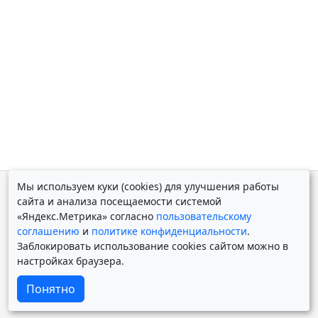
Мы используем куки (cookies) для улучшения работы
© Дмитрий Косолапов 2007 — 2026.
Старая версия
сайта и анализа посещаемости системой
Powered by
Yii Framework
«Яндекс.Метрика» согласно
пользовательскому
соглашению
и
политике конфиденциальности
.
Заблокировать использование cookies сайтом можно в
настройках браузера.
Понятно